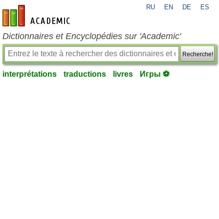
RU
EN
DE
ES
fr-academic.com
Dictionnaires et Encyclopédies sur 'Academic'
Recherche!
interprétations
traductions
livres
Игры ⚽