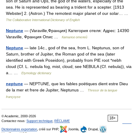
son of Saturn and Ops, the god of the waters, especially of the
sea. He is represented as bearing a trident for a scepter. [1913
Webster] 2. (Astron.) The remotest major planet of our solar… …
The Collaborative International Dictionary of English
Neptune
— (Varaville,Франция) Категория отеля: Адрес: 14390
Varaville, Франция Опис …
Каталог отелей
Neptune
— late 14c., god of the sea, from L. Neptunus, son of
Saturn, brother of Jupiter, the Roman god of the sea (later
identified with Greek Poseidon), probably from PIE root *nebh
cloud (Cf. L. nebula fog, mist, cloud; see NEBULA (Cf. nebula)), via
a… …
Etymology dictionary
neptune
— NEPTUNE, que les fables poëtiques dient estre Dieu
de la mer et frere de Jupiter, Neptunus …
Thresor de la langue
françoyse
© Academic, 2000-2026
18+
Contactez-nous:
Support technique
,
RÉCLAME
Dictionnaires exportation
, créé sur PHP,
Joomla,
Drupal,