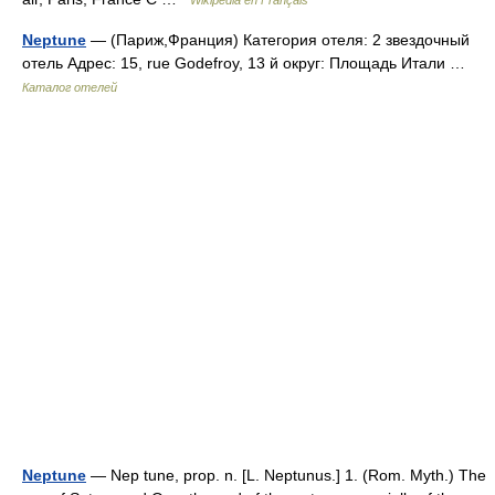
Wikipédia en Français
Neptune
— (Париж,Франция) Категория отеля: 2 звездочный
отель Адрес: 15, rue Godefroy, 13 й округ: Площадь Итали …
Каталог отелей
Neptune
— Nep tune, prop. n. [L. Neptunus.] 1. (Rom. Myth.) The